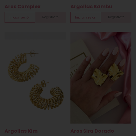
Aros Complex
Argollas Bambu
Registrate
Registrate
Iniciar sesión
Iniciar sesión
Aros Sira Dorado
Argollas Kim