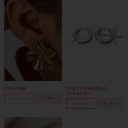
Aros Pepi
Argollas Marilyn
Plateado
Registrate
Iniciar sesión
Registrate
Iniciar sesión