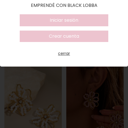
EMPRENDÉ CON BLACK LOBBA
Iniciar sesión
Crear cuenta
Aros Mabel
Aros Alina
Registrate
Registrate
Iniciar sesión
Iniciar sesión
cerrar