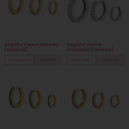
Argolla Venus Dorado
Argolla Venus
(Unidad)
Plateado (Unidad)
Registrate
Registrate
Iniciar sesión
Iniciar sesión