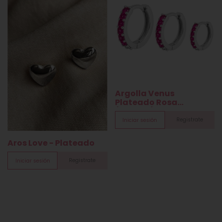
Argolla Venus
Plateado Rosa
(Unidad)
Registrate
Iniciar sesión
Aros Love - Plateado
Registrate
Iniciar sesión