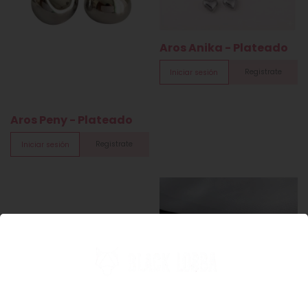
Aros Anika - Plateado
Registrate
Iniciar sesión
Aros Peny - Plateado
Registrate
Iniciar sesión