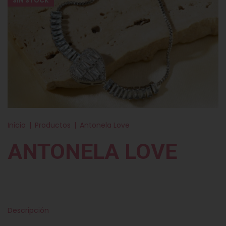
SIN STOCK
Inicio
|
Productos
|
Antonela Love
ANTONELA LOVE
Descripción