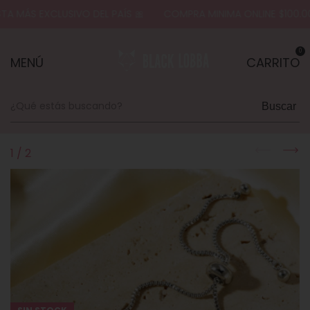
 MÁS EXCLUSIVO DEL PAÍS 🎀
COMPRA MINIMA ONLINE $100.00
0
MENÚ
CARRITO
Buscar
1
/
2