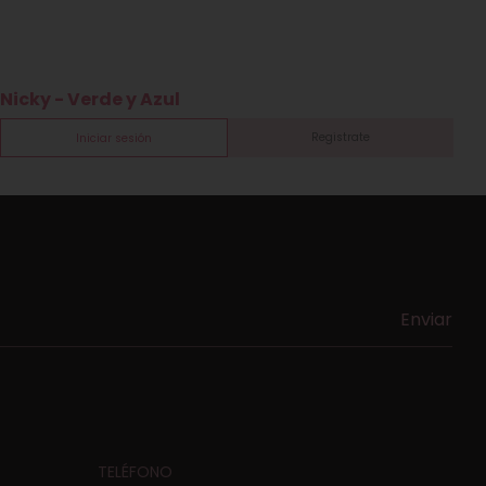
Nicky - Verde y Azul
N
Registrate
Iniciar sesión
TELÉFONO