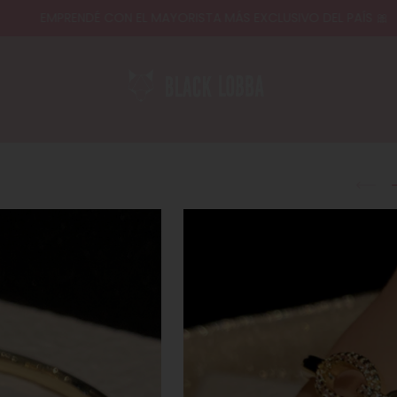
EMPRENDÉ CON EL MAYORISTA MÁS EXCLUSIVO DEL PAÍS 🎀
CO