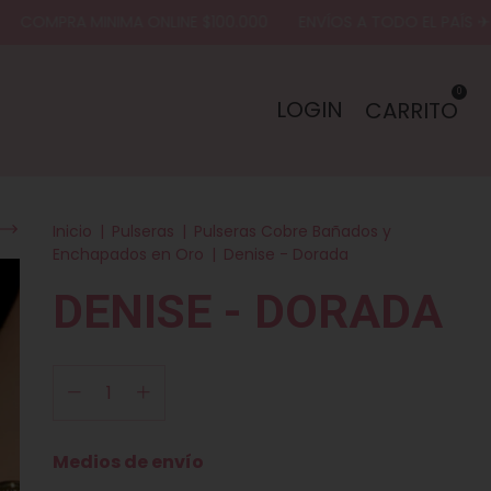
MPRA MINIMA ONLINE $100.000
ENVÍOS A TODO EL PAÍS ✈
E
0
LOGIN
CARRITO
Inicio
|
Pulseras
|
Pulseras Cobre Bañados y
Enchapados en Oro
|
Denise - Dorada
DENISE - DORADA
Entregas para el CP:
Medios de envío