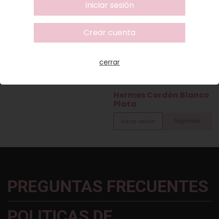
Iniciar sesión
Crear cuenta
Samantha - sin
zirconias
cerrar
Registrate
Iniciar sesión
Hermes Cordón Blanco
Plata
Registrate
Iniciar sesión
PREGUNTAS FRECUENTES
POLITICAS DE