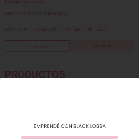
Precio por unidad.
Material: Acero quirúrgico.
WHATSAPP
FACEBOOK
TWITTER
PINTEREST
Registrate
Iniciar sesión
PRODUCTOS
SIMILARES
EMPRENDÉ CON BLACK LOBBA