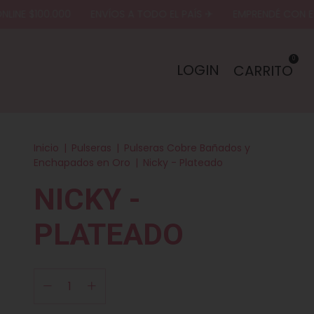
E $100.000
ENVÍOS A TODO EL PAÍS ✈
EMPRENDÉ CON EL MA
0
LOGIN
CARRITO
Inicio
|
Pulseras
|
Pulseras Cobre Bañados y
Enchapados en Oro
|
Nicky - Plateado
NICKY -
PLATEADO