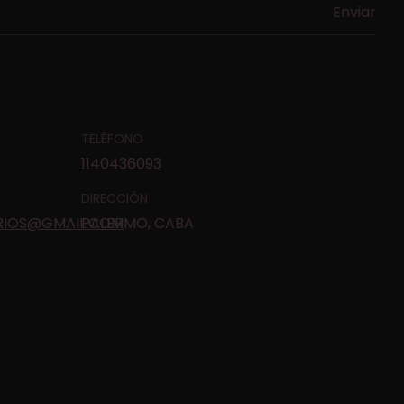
TELÉFONO
1140436093
DIRECCIÓN
RIOS@GMAIL.COM
PALERMO, CABA