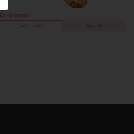
Ex - Dorada
Registrate
Iniciar sesión
T