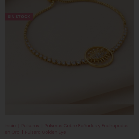
SIN STOCK
Inicio
|
Pulseras
|
Pulseras Cobre Bañados y Enchapados
en Oro
|
Pulsera Golden Eye