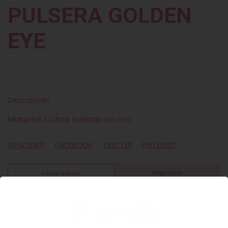
PULSERA GOLDEN
EYE
Descripción
Material: Cobre bañado en oro
WHATSAPP
FACEBOOK
TWITTER
PINTEREST
Registrate
Iniciar sesión
PRODUCTOS