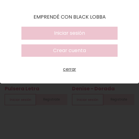
SIMILARES
EMPRENDÉ CON BLACK LOBBA
Iniciar sesión
Crear cuenta
cerrar
Pulsera Letra
Denise - Dorada
Registrate
Registrate
Iniciar sesión
Iniciar sesión